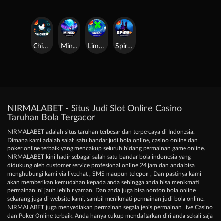
Chicken+
Mines+
Limbo+
Spire+
NIRMALABET - Situs Judi Slot Online Casino
Taruhan Bola Tergacor
NIRMALABET adalah situs taruhan terbesar dan terpercaya di Indonesia.
Dimana kami adalah salah satu bandar judi bola online, casino online dan
poker online terbaik yang mencakup seluruh bidang permainan game online.
NIRMALABET kini hadir sebagai salah satu bandar bola indonesia yang
didukung oleh customer service profesional online 24 jam dan anda bisa
menghubungi kami via livechat , SMS maupun telepon , Dan pastinya kami
akan memberikan kemudahan kepada anda sehingga anda bisa menikmati
permainan ini jauh lebih nyaman. Dan anda juga bisa nonton bola online
sekarang juga di website kami, sambil menikmati permainan judi bola online.
NIRMALABET juga menyediakan permainan segala jenis permainan Live Casino
dan Poker Online terbaik. Anda hanya cukup mendaftarkan diri anda sekali saja