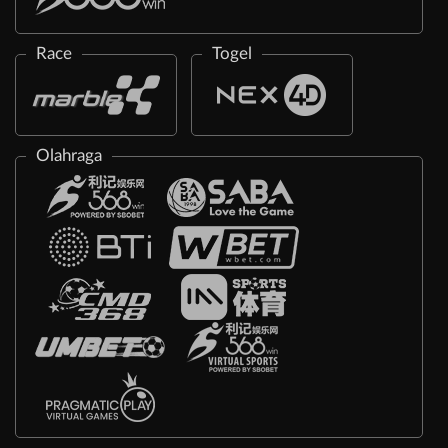
Race
Togel
Olahraga