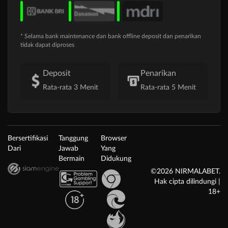
* Selama bank maintenance dan bank offline deposit dan penarikan
tidak dapat diproses
Deposit
Penarikan
Rata-rata 3 Menit
Rata-rata 5 Menit
Bersertifikasi
Tanggung
Browser
Dari
Jawab
Yang
Bermain
Didukung
©2026 NIRMALABET.
Hak cipta dilindungi |
18+