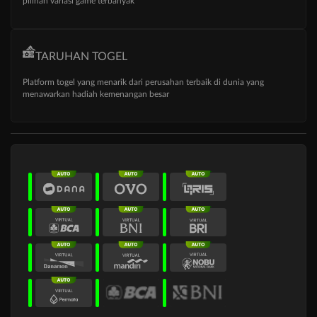
pilihan variasi game terbanyak
TARUHAN TOGEL
Platform togel yang menarik dari perusahan terbaik di dunia yang
menawarkan hadiah kemenangan besar