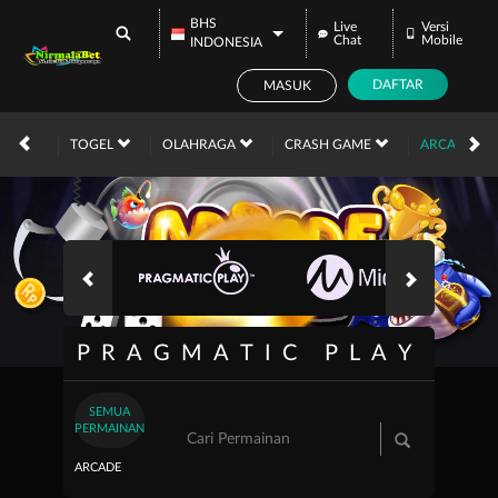
BHS
Live
Versi
Chat
Mobile
INDONESIA
DAFTAR
MASUK
ACE
TOGEL
OLAHRAGA
CRASH GAME
ARCADE
PRAGMATIC PLAY
SEMUA
PERMAINAN
ARCADE