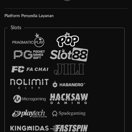
Platform Penyedia Layanan
Slots