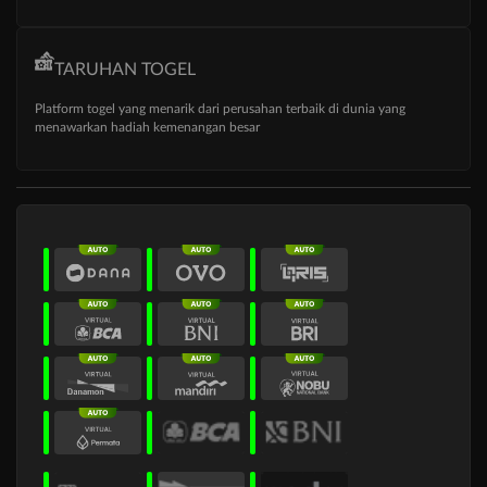
TARUHAN TOGEL
Platform togel yang menarik dari perusahan terbaik di dunia yang
menawarkan hadiah kemenangan besar