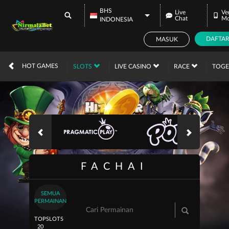
BHS
Live
Ve
Chat
M
INDONESIA
DAFTA
MASUK
IDR
12,745,829,
HOT GAMES
SLOTS
LIVE CASINO
RACE
TOG
FACHAI
SEMUA
PERMAINAN
TOP
SLOTS
20