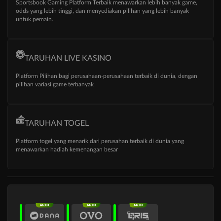
Sportsbook Gaming Platform Terbaik menawarkan lebih banyak game,
odds yang lebih tinggi, dan menyediakan pilihan yang lebih banyak
untuk pemain.
TARUHAN LIVE KASINO
Platform Pilihan bagi perusahaan-perusahaan terbaik di dunia, dengan
pilihan variasi game terbanyak
TARUHAN TOGEL
Platform togel yang menarik dari perusahan terbaik di dunia yang
menawarkan hadiah kemenangan besar