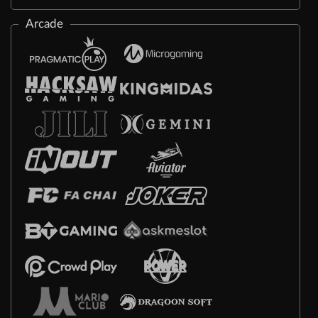
Arcade