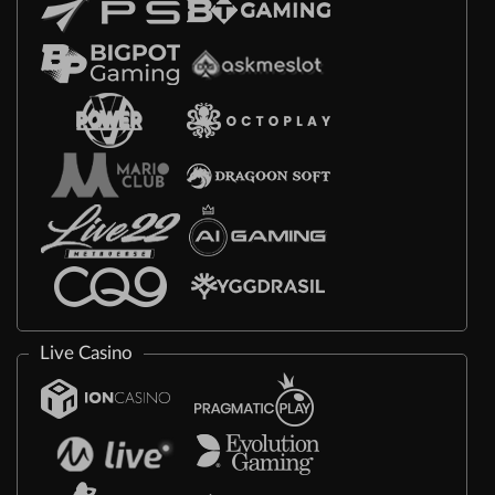
Live Casino