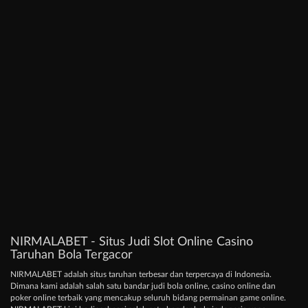
NIRMALABET - Situs Judi Slot Online Casino
Taruhan Bola Tergacor
NIRMALABET adalah situs taruhan terbesar dan terpercaya di Indonesia.
Dimana kami adalah salah satu bandar judi bola online, casino online dan
poker online terbaik yang mencakup seluruh bidang permainan game online.