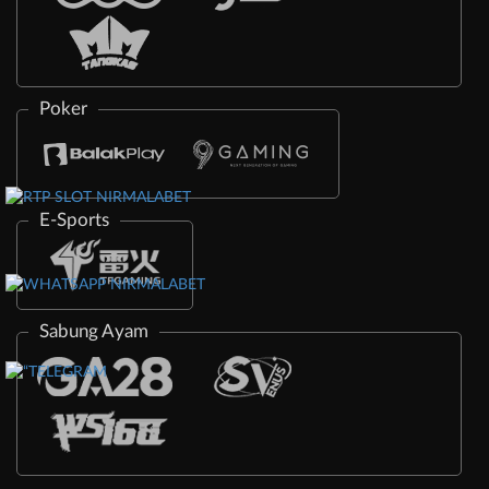
Poker
E-Sports
Sabung Ayam