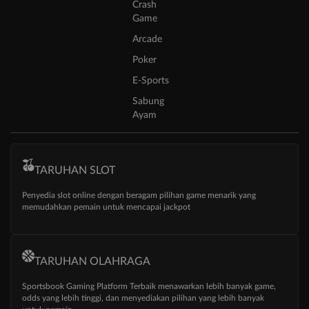
Crash
Game
Arcade
Poker
E-Sports
Sabung
Ayam
TARUHAN SLOT
Penyedia slot online dengan beragam pilihan game menarik yang
memudahkan pemain untuk mencapai jackpot
TARUHAN OLAHRAGA
Sportsbook Gaming Platform Terbaik menawarkan lebih banyak game,
odds yang lebih tinggi, dan menyediakan pilihan yang lebih banyak