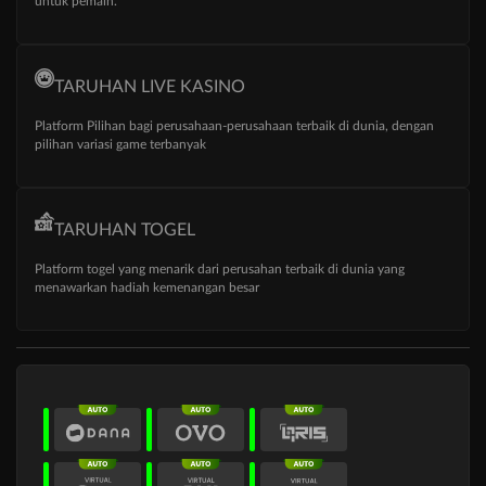
untuk pemain.
TARUHAN LIVE KASINO
Platform Pilihan bagi perusahaan-perusahaan terbaik di dunia, dengan
pilihan variasi game terbanyak
TARUHAN TOGEL
Platform togel yang menarik dari perusahan terbaik di dunia yang
menawarkan hadiah kemenangan besar