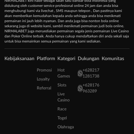
NIRMALABET kini hadir sebagai salah satu bandar bola indonesia yang
didukung oleh customer service profesional online 24 jam dan anda bisa
menghubungi kami via livechat , SMS maupun telepon , Dan pastinya kami
akan memberikan kemudahan kepada anda sehingga anda bisa menikmati
permainan ini jauh lebih nyaman. Dan anda juga bisa nonton bola online
sekarang juga di website kami, sambil menikmati permainan judi bola online.
NIRMALABET juga menyediakan permainan segala jenis permainan Live Casino
dan Poker Online terbaik. Anda hanya cukup mendaftarkan diri anda sekali saja
untuk bisa memainkan semua permainan yang kami sediakan.
Kebijaksanaan
Platform
Kategori
Dukungan
Komunitas
Promosi
Hot
+628217
Games
1281738
Loyalty
Slots
+628176
Referral
963289
Live
Casino
Race
Togel
Olahraga