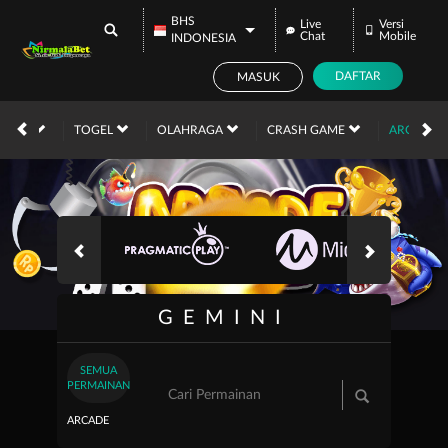
BHS
Live
Versi
Chat
Mobile
INDONESIA
DAFTAR
MASUK
RACE
TOGEL
OLAHRAGA
CRASH GAME
ARCADE
GEMINI
SEMUA
PERMAINAN
ARCADE