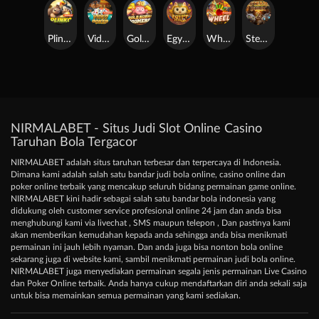
Plinko
Video Poker
Gold Rush: Boomers
Egypt Hilo
Wheel
Steampunk 2
NIRMALABET - Situs Judi Slot Online Casino
Taruhan Bola Tergacor
NIRMALABET adalah situs taruhan terbesar dan terpercaya di Indonesia.
Dimana kami adalah salah satu bandar judi bola online, casino online dan
poker online terbaik yang mencakup seluruh bidang permainan game online.
NIRMALABET kini hadir sebagai salah satu bandar bola indonesia yang
didukung oleh customer service profesional online 24 jam dan anda bisa
menghubungi kami via livechat , SMS maupun telepon , Dan pastinya kami
akan memberikan kemudahan kepada anda sehingga anda bisa menikmati
permainan ini jauh lebih nyaman. Dan anda juga bisa nonton bola online
sekarang juga di website kami, sambil menikmati permainan judi bola online.
NIRMALABET juga menyediakan permainan segala jenis permainan Live Casino
dan Poker Online terbaik. Anda hanya cukup mendaftarkan diri anda sekali saja
untuk bisa memainkan semua permainan yang kami sediakan.