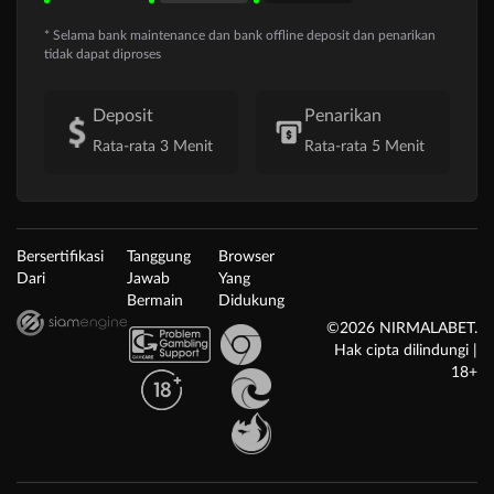
* Selama bank maintenance dan bank offline deposit dan penarikan
tidak dapat diproses
Deposit
Penarikan
Rata-rata 3 Menit
Rata-rata 5 Menit
Bersertifikasi
Tanggung
Browser
Dari
Jawab
Yang
Bermain
Didukung
©2026 NIRMALABET.
Hak cipta dilindungi |
18+