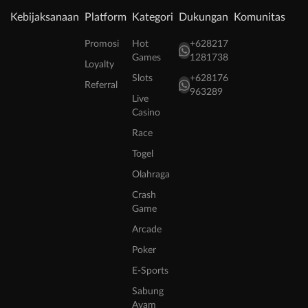
Kebijaksanaan
Platform
Kategori
Dukungan
Komunitas
Promosi
Hot
+628217
Games
1281738
Loyalty
Slots
+628176
Referral
963289
Live
Casino
Race
Togel
Olahraga
Crash
Game
Arcade
Poker
E-Sports
Sabung
Ayam