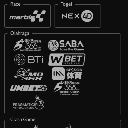
Race
Togel
Olahraga
Crash Game