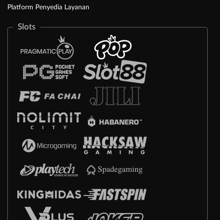
Platform Penyedia Layanan
Slots