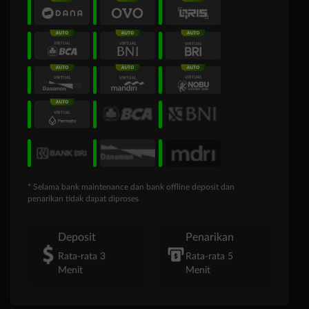
* Selama bank maintenance dan bank offline deposit dan
penarikan tidak dapat diproses
Deposit
Penarikan
Rata-rata 3
Rata-rata 5
Menit
Menit