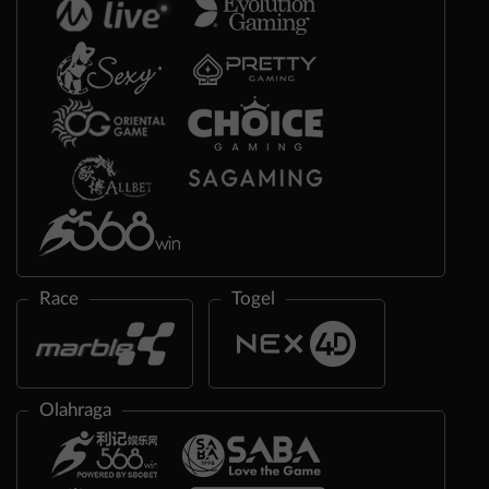
Race
Togel
Olahraga