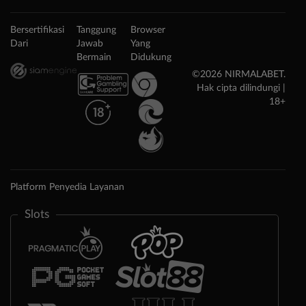
Bersertifikasi
Tanggung
Browser
Dari
Jawab
Yang
Bermain
Didukung
©2026 NIRMALABET.
Hak cipta dilindungi |
18+
Platform Penyedia Layanan
Slots