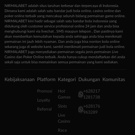
NIRMALABET adalah situs taruhan terbesar dan terpercaya di Indonesia.
Dimana kami adalah salah satu bandar judi bola online, casino online dan
poker online terbaik yang mencakup seluruh bidang permainan game online.
NIRMALABET kini hadir sebagai salah satu bandar bola indonesia yang
didukung oleh customer service profesional online 24 jam dan anda bisa
menghubungi kami via livechat , SMS maupun telepon , Dan pastinya kami
akan memberikan kemudahan kepada anda sehingga anda bisa menikmati
permainan ini jauh lebih nyaman. Dan anda juga bisa nonton bola online
sekarang juga di website kami, sambil menikmati permainan judi bola online.
NIRMALABET juga menyediakan permainan segala jenis permainan Live
Casino dan Poker Online terbaik. Anda hanya cukup mendaftarkan diri anda
sekali saja untuk bisa memainkan semua permainan yang kami sediakan.
Kebijaksanaan
Platform
Kategori
Dukungan
Komunitas
Promosi
Hot
+628217
Games
1281738
Loyalty
Slots
+628176
Referral
963289
Live
Casino
Race