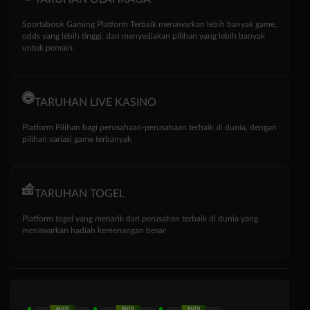
Sportsbook Gaming Platform Terbaik menawarkan lebih banyak game,
odds yang lebih tinggi, dan menyediakan pilihan yang lebih banyak
untuk pemain.
TARUHAN LIVE KASINO
Platform Pilihan bagi perusahaan-perusahaan terbaik di dunia, dengan
pilihan variasi game terbanyak
TARUHAN TOGEL
Platform togel yang menarik dari perusahan terbaik di dunia yang
menawarkan hadiah kemenangan besar