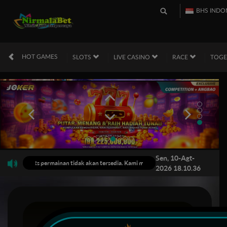
BHS INDO
HOT GAMES
SLOTS
LIVE CASINO
RACE
TOG
Sen, 10-Agt-
rtual Sports permainan tidak akan tersedia. Kami memohon maaf atas ketidaknyaman
2026 18.10.36