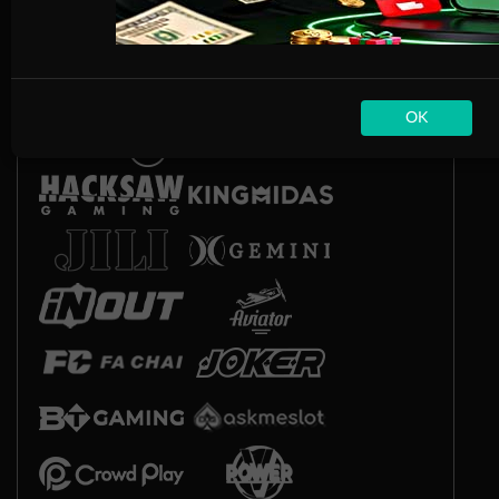
Arcade
OK