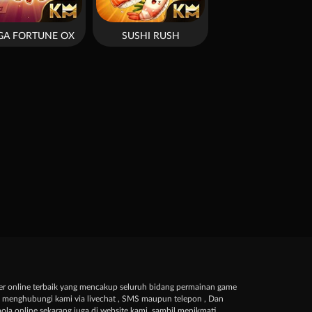
GA FORTUNE OX
SUSHI RUSH
oker online terbaik yang mencakup seluruh bidang permainan game
sa menghubungi kami via livechat , SMS maupun telepon , Dan
a online sekarang juga di website kami, sambil menikmati