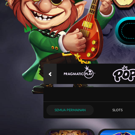
SEMUA PERMAINAN
SLOTS