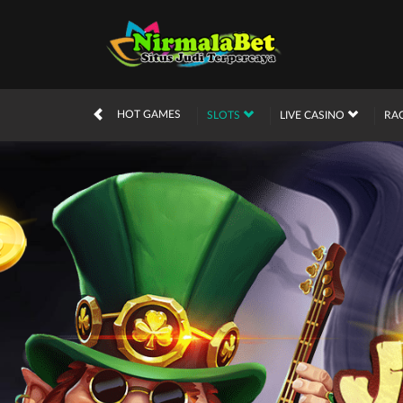
HOT GAMES
SLOTS
LIVE CASINO
RA