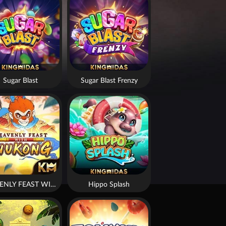
Sugar Blast
Sugar Blast Frenzy
HEAVENLY FEAST WITH WUKONG
Hippo Splash