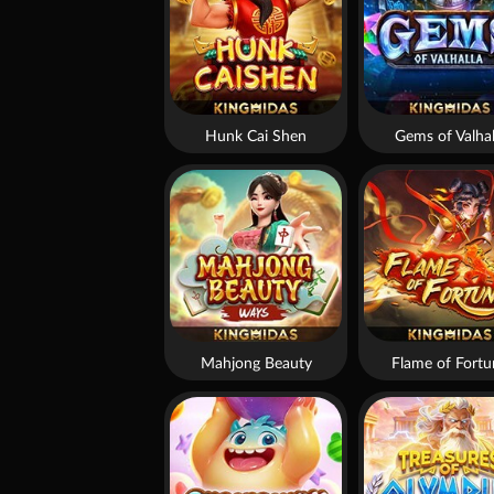
Hunk Cai Shen
Gems of Valhal
Mahjong Beauty
Flame of Fortu