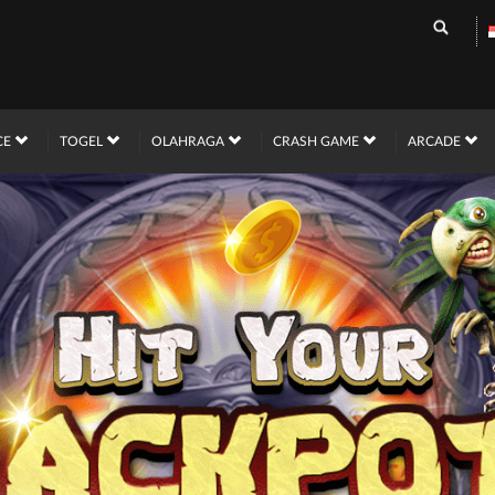
CE
TOGEL
OLAHRAGA
CRASH GAME
ARCADE