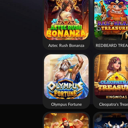
Aztec Rush Bonanza
REDBEARD TREA
Olympus Fortune
Cleopatra's Trea