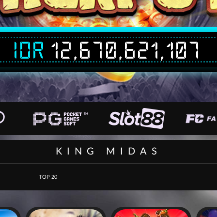
IDR
12,670,621,107
KING MIDAS
TOP 20