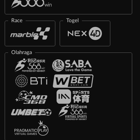
Race
Togel
Olahraga