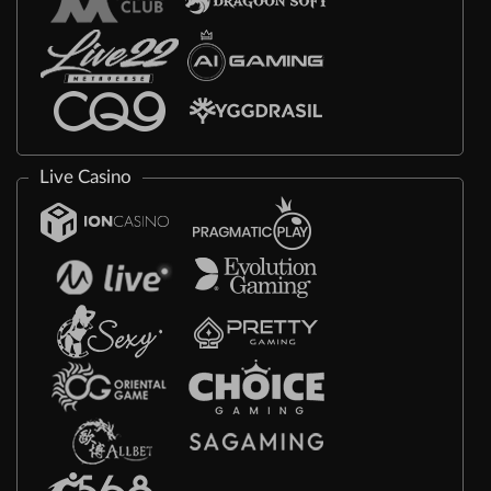
Live Casino