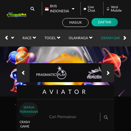
BHS
Live
Versi
Chat
Mobile
INDONESIA
DAFTAR
MASUK
CASINO
RACE
TOGEL
OLAHRAGA
CRASH GAME
AVIATOR
SEMUA
PERMAINAN
CRASH
GAME