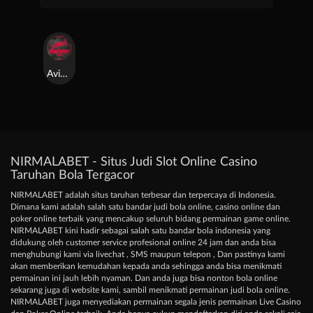
Aviator
NIRMALABET - Situs Judi Slot Online Casino
Taruhan Bola Tergacor
NIRMALABET adalah situs taruhan terbesar dan terpercaya di Indonesia.
Dimana kami adalah salah satu bandar judi bola online, casino online dan
poker online terbaik yang mencakup seluruh bidang permainan game online.
NIRMALABET kini hadir sebagai salah satu bandar bola indonesia yang
didukung oleh customer service profesional online 24 jam dan anda bisa
menghubungi kami via livechat , SMS maupun telepon , Dan pastinya kami
akan memberikan kemudahan kepada anda sehingga anda bisa menikmati
permainan ini jauh lebih nyaman. Dan anda juga bisa nonton bola online
sekarang juga di website kami, sambil menikmati permainan judi bola online.
NIRMALABET juga menyediakan permainan segala jenis permainan Live Casino