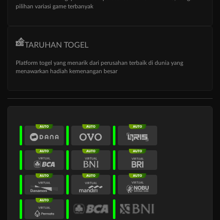
pilihan variasi game terbanyak
TARUHAN TOGEL
Platform togel yang menarik dari perusahan terbaik di dunia yang
menawarkan hadiah kemenangan besar