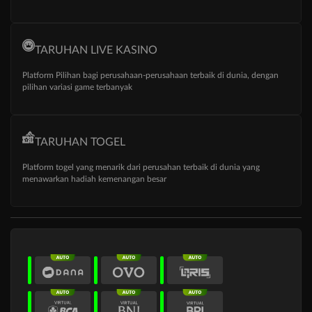
TARUHAN LIVE KASINO
Platform Pilihan bagi perusahaan-perusahaan terbaik di dunia, dengan
pilihan variasi game terbanyak
TARUHAN TOGEL
Platform togel yang menarik dari perusahan terbaik di dunia yang
menawarkan hadiah kemenangan besar