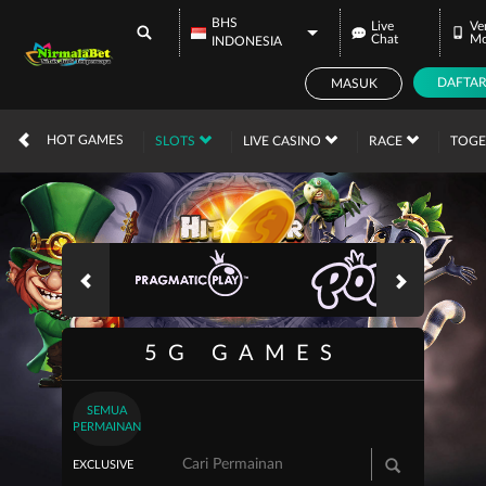
BHS
Live
Ve
Chat
Mo
INDONESIA
DAFTA
MASUK
IDR
12,663,522,
HOT GAMES
SLOTS
LIVE CASINO
RACE
TOG
5G GAMES
SEMUA
PERMAINAN
EXCLUSIVE