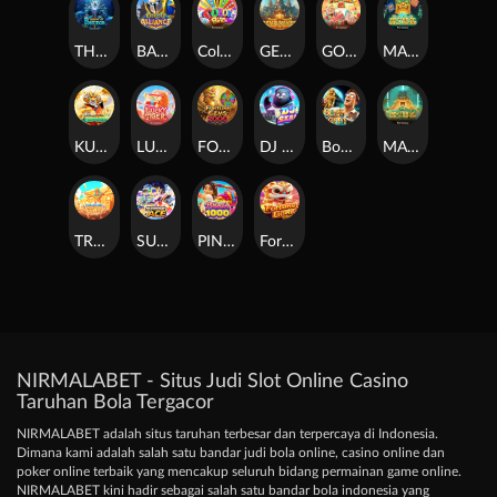
THRONE OF POSEIDON
BATTLE OF ALLIANCE
Color Bingo
GEMS MINER
GOD OF FORTUNE 2
MASTER OF GOLD MINER 2
KUNG FU LEOPARD
LUCKY TIGER
FORTUNE GEMS 2000
DJ SEAL
Book of Egypt
MASTER OF GOLD MINER
TREASURES OF EGYPT
SUPREME ACE
PINATA 1000
Fortune Lion
NIRMALABET - Situs Judi Slot Online Casino
Taruhan Bola Tergacor
NIRMALABET adalah situs taruhan terbesar dan terpercaya di Indonesia.
Dimana kami adalah salah satu bandar judi bola online, casino online dan
poker online terbaik yang mencakup seluruh bidang permainan game online.
NIRMALABET kini hadir sebagai salah satu bandar bola indonesia yang