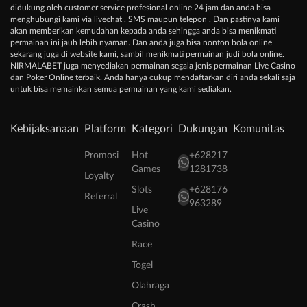
didukung oleh customer service profesional online 24 jam dan anda bisa
menghubungi kami via livechat , SMS maupun telepon , Dan pastinya kami
akan memberikan kemudahan kepada anda sehingga anda bisa menikmati
permainan ini jauh lebih nyaman. Dan anda juga bisa nonton bola online
sekarang juga di website kami, sambil menikmati permainan judi bola online.
NIRMALABET juga menyediakan permainan segala jenis permainan Live Casino
dan Poker Online terbaik. Anda hanya cukup mendaftarkan diri anda sekali saja
untuk bisa memainkan semua permainan yang kami sediakan.
Kebijaksanaan
Platform
Kategori
Dukungan
Komunitas
Promosi
Hot
+628217
Games
1281738
Loyalty
Slots
+628176
Referral
963289
Live
Casino
Race
Togel
Olahraga
Crash