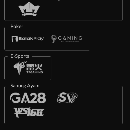
Poker
E-Sports
Sabung Ayam