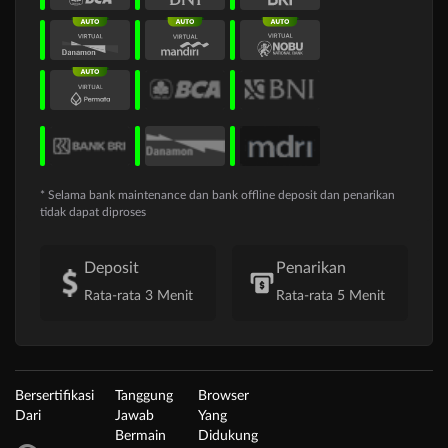
* Selama bank maintenance dan bank offline deposit dan penarikan
tidak dapat diproses
Deposit
Penarikan
Rata-rata 3 Menit
Rata-rata 5 Menit
Bersertifikasi
Tanggung
Browser
Dari
Jawab
Yang
Bermain
Didukung