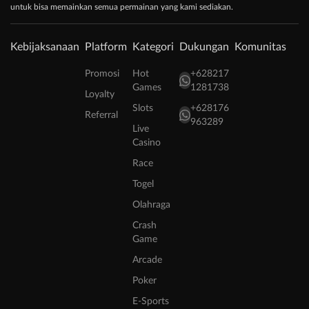
untuk bisa memainkan semua permainan yang kami sediakan.
Kebijaksanaan
Platform
Kategori
Dukungan
Komunitas
Promosi
Hot
+628217
Games
1281738
Loyalty
Slots
+628176
Referral
963289
Live
Casino
Race
Togel
Olahraga
Crash
Game
Arcade
Poker
E-Sports