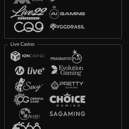
Live Casino