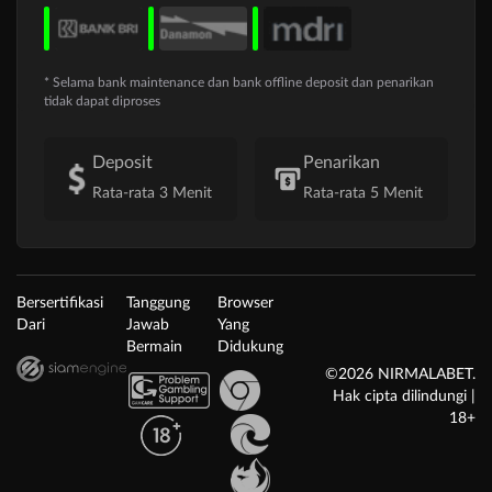
* Selama bank maintenance dan bank offline deposit dan penarikan
tidak dapat diproses
Deposit
Penarikan
Rata-rata 3 Menit
Rata-rata 5 Menit
Bersertifikasi
Tanggung
Browser
Dari
Jawab
Yang
Bermain
Didukung
©2026 NIRMALABET.
Hak cipta dilindungi |
18+