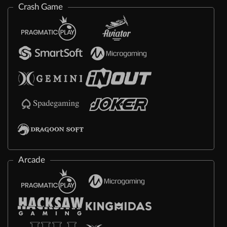
Crash Game
Arcade