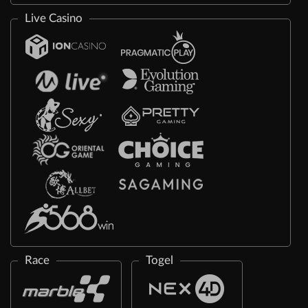
Live Casino
Race
Togel