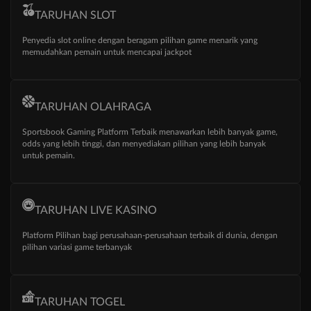
TARUHAN SLOT
Penyedia slot online dengan beragam pilihan game menarik yang
memudahkan pemain untuk mencapai jackpot
TARUHAN OLAHRAGA
Sportsbook Gaming Platform Terbaik menawarkan lebih banyak game,
odds yang lebih tinggi, dan menyediakan pilihan yang lebih banyak
untuk pemain.
TARUHAN LIVE KASINO
Platform Pilihan bagi perusahaan-perusahaan terbaik di dunia, dengan
pilihan variasi game terbanyak
TARUHAN TOGEL