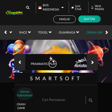
BHS
Live
Versi
Chat
Mobile
INDONESIA
DAFTAR
MASUK
CASINO
RACE
TOGEL
OLAHRAGA
CRASH GAME
SMARTSOFT
SEMUA
PERMAINAN
CRASH
GAME