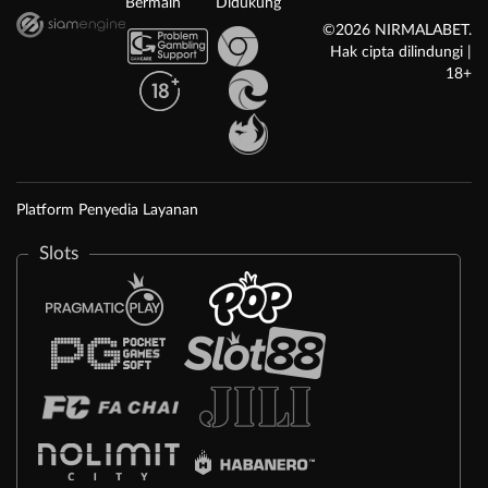
Bermain
Didukung
©2026 NIRMALABET.
Hak cipta dilindungi |
18+
Platform Penyedia Layanan
Slots