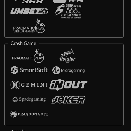
Crash Game