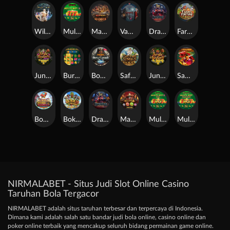
Wild & Gods
MultiHot5
Mad Slot
Vampires
Dracula's Fortune
Farm's Fortune
Jungle Sisters Deluxe
Burning Ice
Book of Futuria
Safari Simba
Jungle Sisters
Samurai
Book Of Bonanza
Boka Jamba 10
Dracula's Fortune Halloween Edition
Mariachi Coins
Multi Hot 5 Wild
Multi Hot Wild Ways
NIRMALABET - Situs Judi Slot Online Casino
Taruhan Bola Tergacor
NIRMALABET adalah situs taruhan terbesar dan terpercaya di Indonesia.
Dimana kami adalah salah satu bandar judi bola online, casino online dan
poker online terbaik yang mencakup seluruh bidang permainan game online.