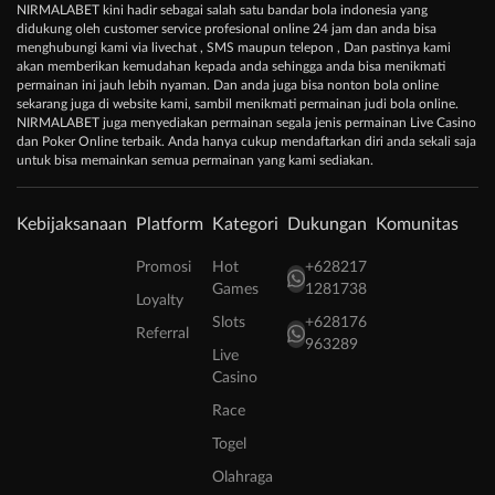
NIRMALABET kini hadir sebagai salah satu bandar bola indonesia yang
didukung oleh customer service profesional online 24 jam dan anda bisa
menghubungi kami via livechat , SMS maupun telepon , Dan pastinya kami
akan memberikan kemudahan kepada anda sehingga anda bisa menikmati
permainan ini jauh lebih nyaman. Dan anda juga bisa nonton bola online
sekarang juga di website kami, sambil menikmati permainan judi bola online.
NIRMALABET juga menyediakan permainan segala jenis permainan Live Casino
dan Poker Online terbaik. Anda hanya cukup mendaftarkan diri anda sekali saja
untuk bisa memainkan semua permainan yang kami sediakan.
Kebijaksanaan
Platform
Kategori
Dukungan
Komunitas
Promosi
Hot
+628217
Games
1281738
Loyalty
Slots
+628176
Referral
963289
Live
Casino
Race
Togel
Olahraga