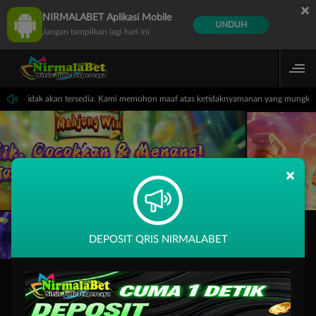
×
NIRMALABET Aplikasi Mobile
UNDUH
Jangan tampilkan lagi hari ini
rmainan tidak akan tersedia. Kami memohon maaf atas ketidaknyamanan yang mungkin 
×
DEPOSIT QRIS NIRMALABET
JACKPOT
PLAY