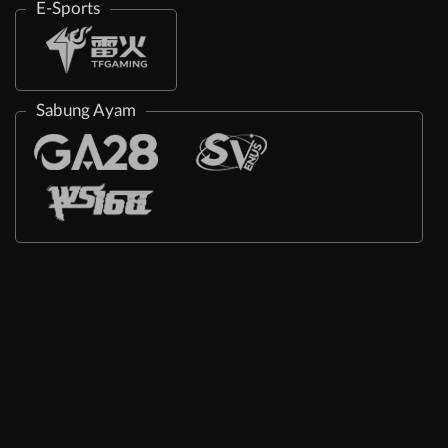
E-Sports
Sabung Ayam