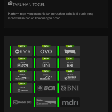
TARUHAN TOGEL
Platform togel yang menarik dari perusahan terbaik di dunia yang
menawarkan hadiah kemenangan besar