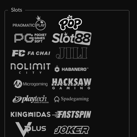
Slots