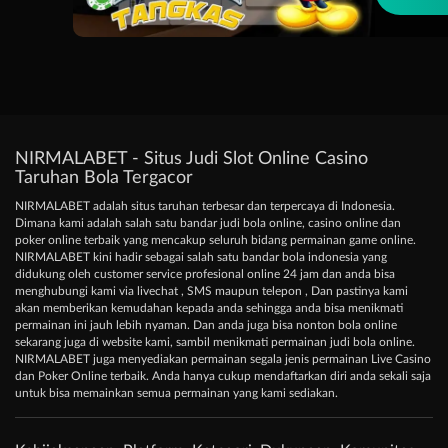
NIRMALABET - Situs Judi Slot Online Casino
Taruhan Bola Tergacor
NIRMALABET adalah situs taruhan terbesar dan terpercaya di Indonesia.
Dimana kami adalah salah satu bandar judi bola online, casino online dan
poker online terbaik yang mencakup seluruh bidang permainan game online.
NIRMALABET kini hadir sebagai salah satu bandar bola indonesia yang
didukung oleh customer service profesional online 24 jam dan anda bisa
menghubungi kami via livechat , SMS maupun telepon , Dan pastinya kami
akan memberikan kemudahan kepada anda sehingga anda bisa menikmati
permainan ini jauh lebih nyaman. Dan anda juga bisa nonton bola online
sekarang juga di website kami, sambil menikmati permainan judi bola online.
NIRMALABET juga menyediakan permainan segala jenis permainan Live Casino
dan Poker Online terbaik. Anda hanya cukup mendaftarkan diri anda sekali saja
untuk bisa memainkan semua permainan yang kami sediakan.