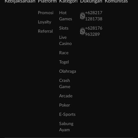
Kebijaksanaan
Platform
Kategori
Dukungan
Komunitas
Promosi
Hot
+628217
Games
1281738
Loyalty
Slots
+628176
Referral
963289
Live
Casino
Race
Togel
Olahraga
Crash
Game
Arcade
Poker
E-Sports
Sabung
Ayam