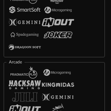
Arcade